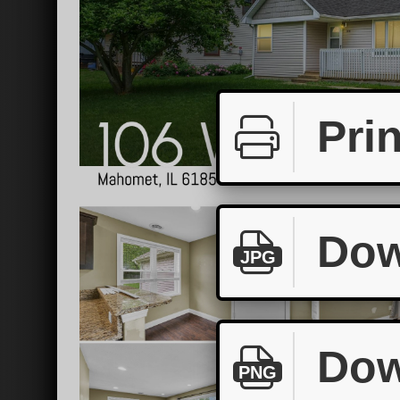
Prin
Dow
JPG
Dow
PNG