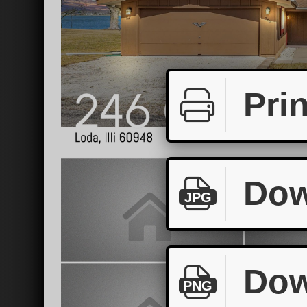
Prin
Dow
JPG
Dow
PNG