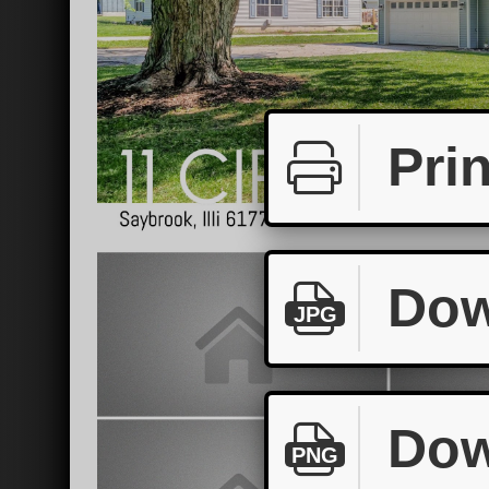
Prin
Dow
JPG
Dow
PNG