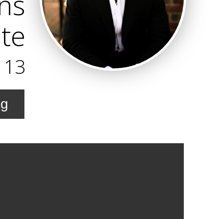
ns
te
113
ng