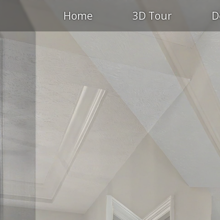
Home
3D Tour
D