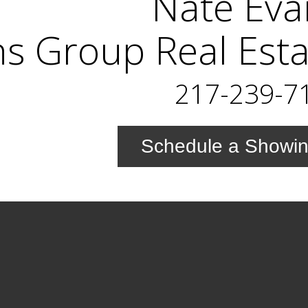
Nate Eva
s Group Real Esta
217-239-7
Schedule a Showi