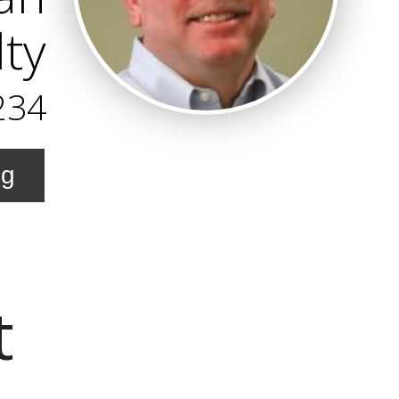
ty
234
ng
t