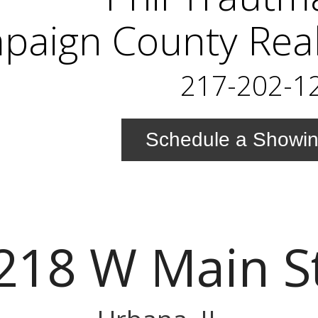
aign County Real
217-202-1
Schedule a Showi
218 W Main S